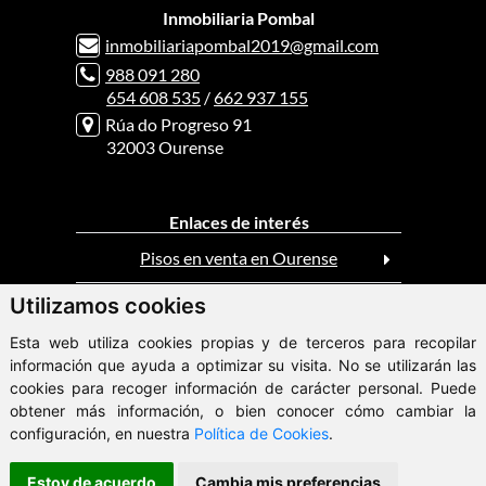
Inmobiliaria Pombal
inmobiliariapombal2019@gmail.com
988 091 280
654 608 535
/
662 937 155
Rúa do Progreso 91
32003 Ourense
Enlaces de interés
Pisos en venta en Ourense
Utilizamos cookies
Casas en venta en Ourense
Esta web utiliza cookies propias y de terceros para recopilar
Pisos en alquiler en Ourense
información que ayuda a optimizar su visita. No se utilizarán las
cookies para recoger información de carácter personal. Puede
obtener más información, o bien conocer cómo cambiar la
ClickViviendas
configuración, en nuestra
Política de Cookies
.
© 2026 - Inmobiliaria Pombal
Estoy de acuerdo
Cambia mis preferencias