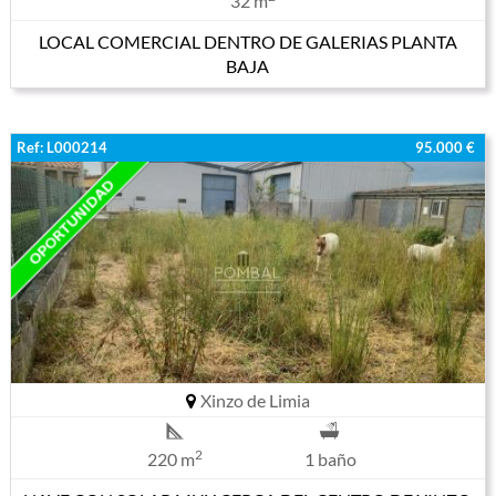
32 m
LOCAL COMERCIAL DENTRO DE GALERIAS PLANTA
BAJA
Ref: L000214
95.000 €
Xinzo de Limia
2
220 m
1 baño