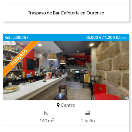
Traspaso de Bar Cafeteria en Ourense
Ref: L000257
35.000 € / 1.200 €/mes
Centro
2
140 m
2 baño