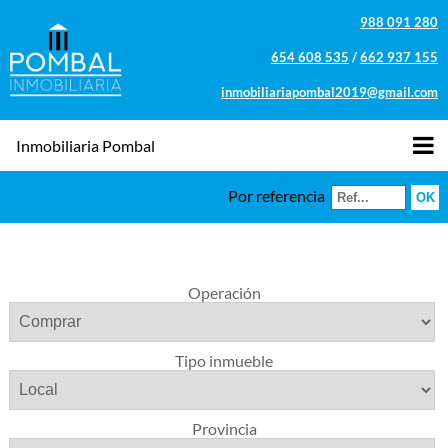
988 091 280
654 608 535
/
662 937 155
inmobiliariapombal2019@gmail.com
Inmobiliaria Pombal
Por referencia
Operación
Tipo inmueble
Provincia