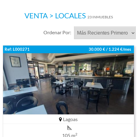
VENTA > LOCALES
23 INMUEBLES
Ordenar Por:
Ref: L000271
30.000 € / 1.224 €/mes
Lagoas
2
105 m