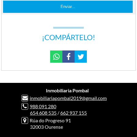
¡COMPÁRTELO!
Inmobiliaria Pombal
inmobiliariapombal2019@gmail.com
988 091 280
654 608 535
/
662 937 155
Rúa do Progreso 91
32003 Ourense