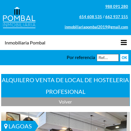
988 091 280
654 608 535
/
662 937 155
inmobiliariapombal2019@gmail.com
Inmobiliaria Pombal
Por referencia
ALQUILERO VENTA DE LOCAL DE HOSTELERIA
PROFESIONAL
Volver
LAGOAS