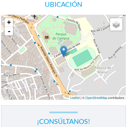
UBICACIÓN
+
-
Leaflet
| ©
OpenStreetMap
contributors
¡CONSÚLTANOS!