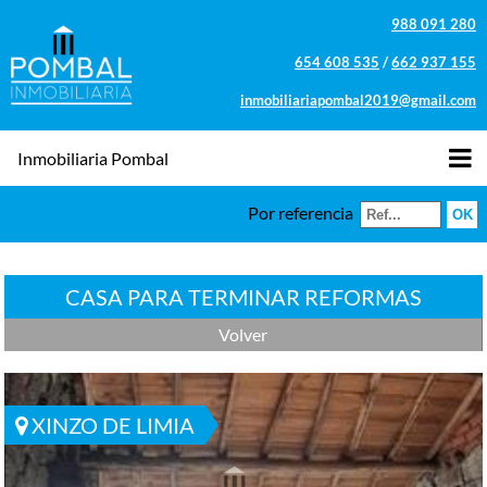
988 091 280
654 608 535
/
662 937 155
inmobiliariapombal2019@gmail.com
Inmobiliaria Pombal
Por referencia
CASA PARA TERMINAR REFORMAS
Volver
XINZO DE LIMIA