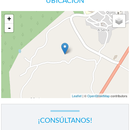
UBICACIÓN
+
-
Leaflet
| ©
OpenStreetMap
contributors
¡CONSÚLTANOS!