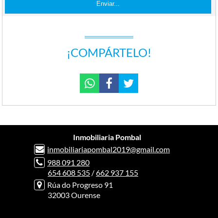
¡COMPÁRTELO!
Inmobiliaria Pombal
inmobiliariapombal2019@gmail.com
988 091 280
654 608 535
/
662 937 155
Rúa do Progreso 91
32003 Ourense