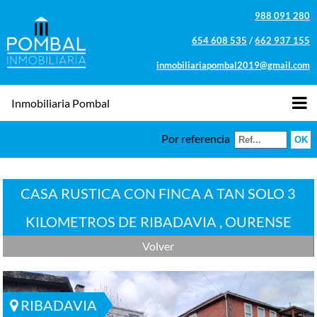
988 091 280
654 608 535
/
662 937 155
inmobiliariapombal2019@gmail.com
Inmobiliaria Pombal
Por referencia
CASA RUSTICA CON FINCA A TAN SOLO 3
KILOMETROS DE RIBADAVIA , OURENSE
Volver
RIBADAVIA