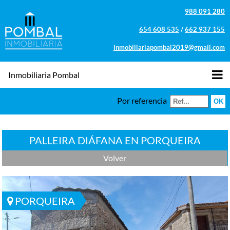
988 091 280
654 608 535
/
662 937 155
inmobiliariapombal2019@gmail.com
Inmobiliaria Pombal
Por referencia
PALLEIRA DIÁFANA EN PORQUEIRA
Volver
PORQUEIRA