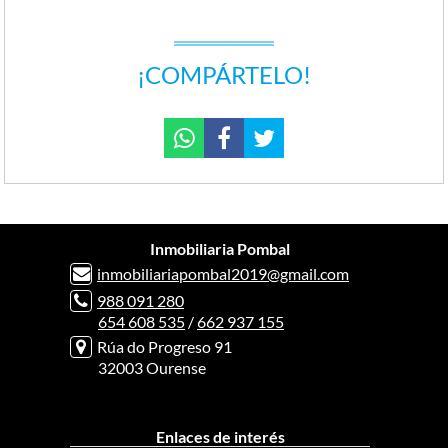
¡COMPÁRTELO!
Inmobiliaria Pombal
inmobiliariapombal2019@gmail.com
988 091 280
654 608 535
/
662 937 155
Rúa do Progreso 91
32003 Ourense
Enlaces de interés