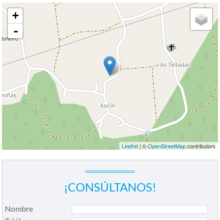
+
-
Leaflet
| ©
OpenStreetMap
contributors
¡CONSÚLTANOS!
Nombre