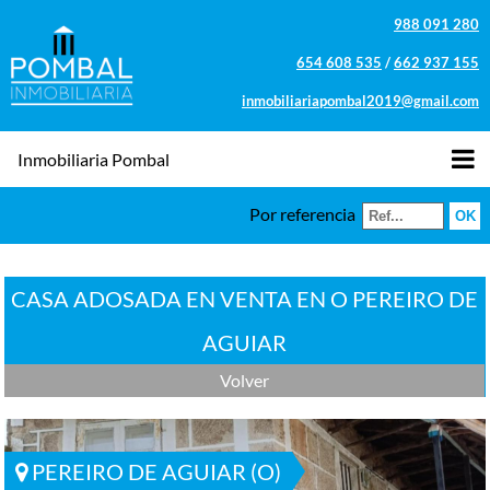
988 091 280
654 608 535
/
662 937 155
inmobiliariapombal2019@gmail.com
Inmobiliaria Pombal
Por referencia
CASA ADOSADA EN VENTA EN O PEREIRO DE
AGUIAR
Volver
PEREIRO DE AGUIAR (O)