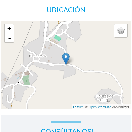
UBICACIÓN
+
-
Leaflet
| ©
OpenStreetMap
contributors
¡CONSÚLTANOS!