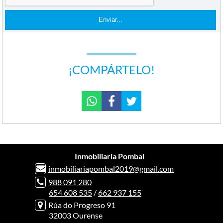
¡COMPÁRTELO!
Inmobiliaria Pombal
inmobiliariapombal2019@gmail.com
988 091 280
654 608 535
/
662 937 155
Rúa do Progreso 91
32003 Ourense